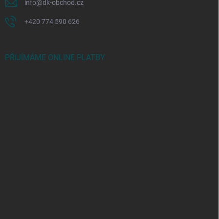
info
@
dk-obchod.cz
+420 774 590 626
PŘIJÍMÁME ONLINE PLATBY