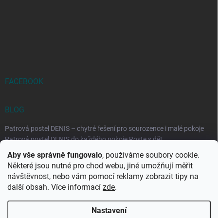
FACEBOOK
BLOG
Patrová postel DENIS – chytré řešení pro sourozence i malé pokoje
Patrová postel DENIS do každého pokoje Roste s dět...
Aby vše správně fungovalo
, používáme soubory cookie.
Rozkládací postele RELAX – ideální řešení pro malé prostory i
Některé jsou nutné pro chod webu, jiné umožňují měřit
každodenní spaní
návštěvnost, nebo vám pomocí reklamy zobrazit tipy na
Rozkládací postel, která se přizpůsobí vašemu živo...
další obsah. Více informací
zde
.
Nastavení