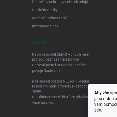
Podmínky ochrany osobních údajů
Pojištění zásilky
Montáž a výnos zboží
Informace o nás
BLOG
Patrová postel DENIS – chytré řešení
pro sourozence i malé pokoje
Patrová postel DENIS do každého
pokoje Roste s dět...
Rozkládací postele RELAX – ideální
řešení pro malé prostory i každodenní
spaní
Aby vše spr
Rozkládací postel, která se přizpůsobí
jsou nutné p
vašemu živo...
vám pomocí 
zde
.