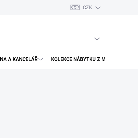
CZK
Podmínky ochrany osobních údajů
Pojištění zásilky
Montáž 
PRÁZDNÝ KOŠÍK
NÁKUPNÍ
KOŠÍK
NA A KANCELÁŘ
KOLEKCE NÁBYTKU Z MASIVU
V