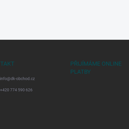
TAKT
PŘIJÍMÁME ONLINE
PLATBY
info
@
dk-obchod.cz
+420 774 590 626