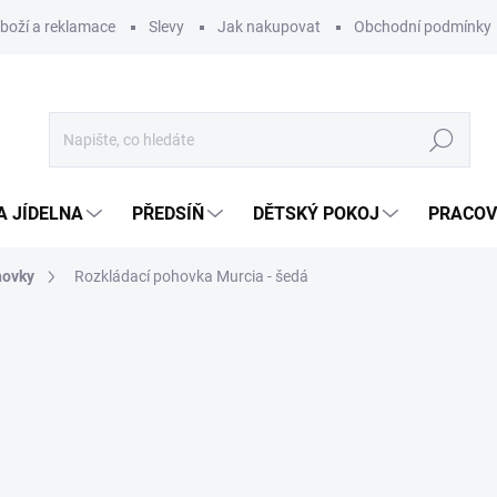
zboží a reklamace
Slevy
Jak nakupovat
Obchodní podmínky
Hledat
A JÍDELNA
PŘEDSÍŇ
DĚTSKÝ POKOJ
PRACOV
hovky
Rozkládací pohovka Murcia - šedá