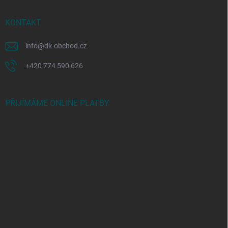
KONTAKT
info
@
dk-obchod.cz
+420 774 590 626
PŘIJÍMÁME ONLINE PLATBY