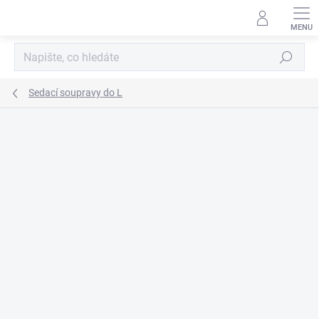
Přejít
na
obsah
Hledat
Sedací soupravy do L