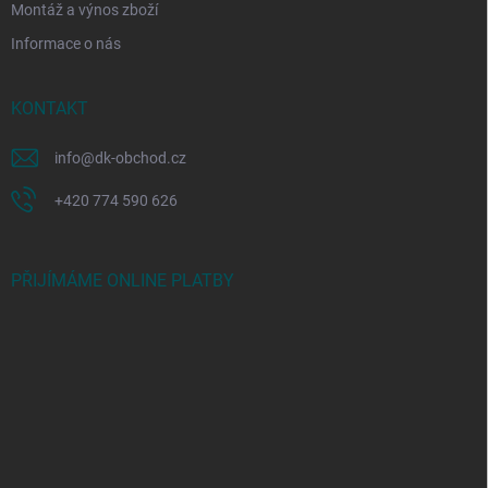
Montáž a výnos zboží
Informace o nás
KONTAKT
info
@
dk-obchod.cz
+420 774 590 626
PŘIJÍMÁME ONLINE PLATBY