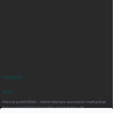
FACEBOOK
BLOG
Patrová postel DENIS – chytré řešení pro sourozence i malé pokoje
Patrová postel DENIS do každého pokoje Roste s dět...