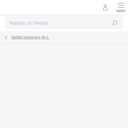
Přejít
na
obsah
Hledat
Sedací soupravy do L