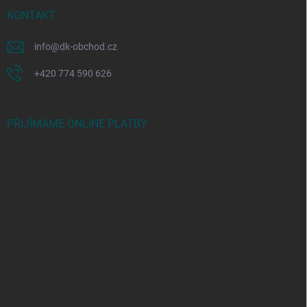
KONTAKT
info
@
dk-obchod.cz
+420 774 590 626
PŘIJÍMÁME ONLINE PLATBY