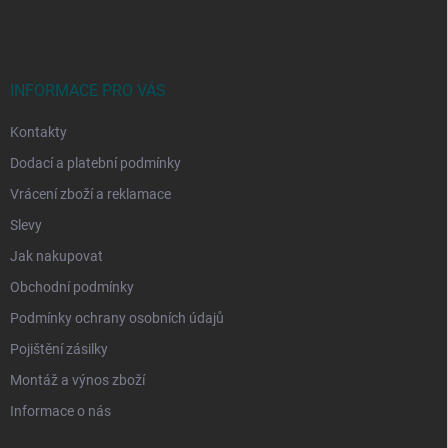
á
p
a
t
í
INFORMACE PRO VÁS
Kontakty
Dodací a platební podmínky
Vrácení zboží a reklamace
Slevy
Jak nakupovat
Obchodní podmínky
Podmínky ochrany osobních údajů
Pojištění zásilky
Montáž a výnos zboží
Informace o nás