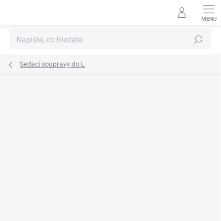
Přejít
na
obsah
Hledat
Sedací soupravy do L