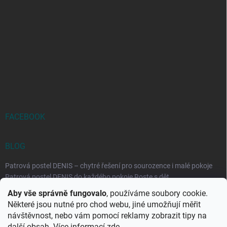
FACEBOOK
BLOG
Patrová postel DENIS – chytré řešení pro sourozence i malé pokoje
Patrová postel DENIS do každého pokoje Roste s dět...
Aby vše správně fungovalo
, používáme soubory cookie.
Rozkládací postele RELAX – ideální řešení pro malé prostory i
Některé jsou nutné pro chod webu, jiné umožňují měřit
každodenní spaní
návštěvnost, nebo vám pomocí reklamy zobrazit tipy na
Rozkládací postel, která se přizpůsobí vašemu živo...
další obsah. Více informací
zde
.