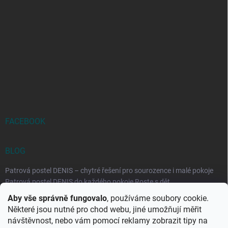
FACEBOOK
BLOG
Patrová postel DENIS – chytré řešení pro sourozence i malé pokoje
Patrová postel DENIS do každého pokoje Roste s dět...
Aby vše správně fungovalo
, používáme soubory cookie.
Rozkládací postele RELAX – ideální řešení pro malé prostory i
Některé jsou nutné pro chod webu, jiné umožňují měřit
každodenní spaní
návštěvnost, nebo vám pomocí reklamy zobrazit tipy na
Rozkládací postel, která se přizpůsobí vašemu živo...