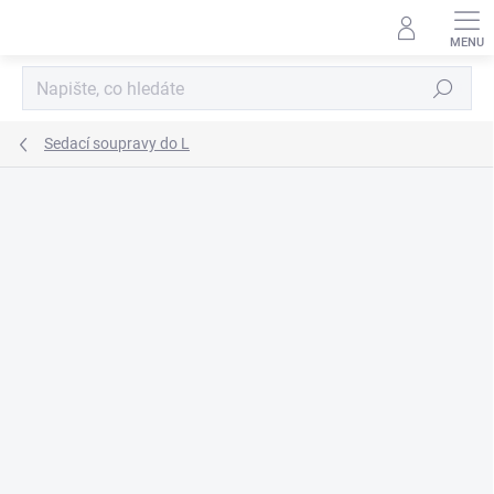
Přejít
na
obsah
Hledat
Sedací soupravy do L