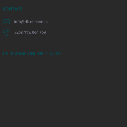
KONTAKT
info
@
dk-obchod.cz
+420 774 590 626
PŘIJÍMÁME ONLINE PLATBY