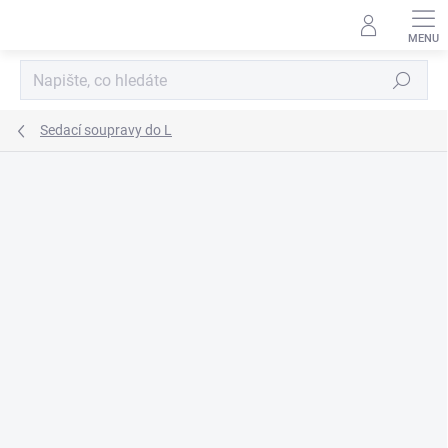
Přejít
na
obsah
Hledat
Sedací soupravy do L