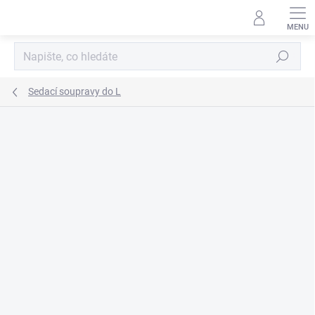
Přejít
na
obsah
Hledat
Sedací soupravy do L