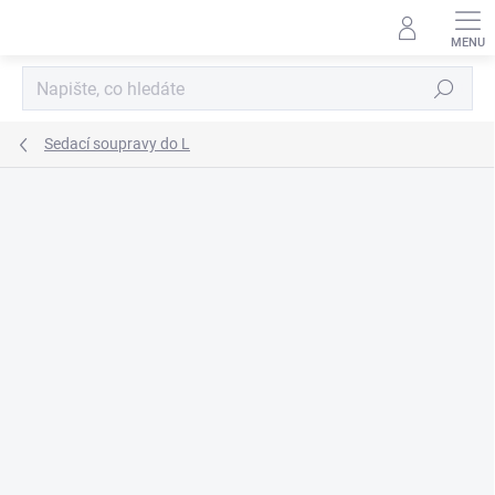
Přejít
na
obsah
Hledat
Sedací soupravy do L