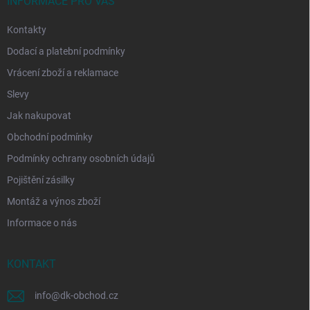
í
INFORMACE PRO VÁS
Kontakty
Dodací a platební podmínky
Vrácení zboží a reklamace
Slevy
Jak nakupovat
Obchodní podmínky
Podmínky ochrany osobních údajů
Pojištění zásilky
Montáž a výnos zboží
Informace o nás
KONTAKT
info
@
dk-obchod.cz