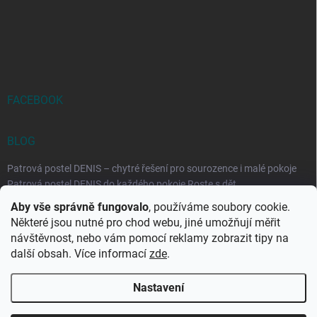
FACEBOOK
BLOG
Patrová postel DENIS – chytré řešení pro sourozence i malé pokoje
Patrová postel DENIS do každého pokoje Roste s dět...
Aby vše správně fungovalo
, používáme soubory cookie.
Rozkládací postele RELAX – ideální řešení pro malé prostory i
Některé jsou nutné pro chod webu, jiné umožňují měřit
každodenní spaní
návštěvnost, nebo vám pomocí reklamy zobrazit tipy na
Rozkládací postel, která se přizpůsobí vašemu živo...
další obsah. Více informací
zde
.
Nastavení
Copyright 2026
DK-obchod.cz
. Všechna práva vyhrazena.
Upravit