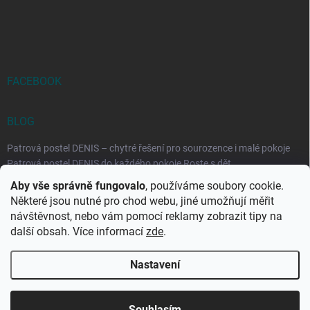
FACEBOOK
BLOG
Patrová postel DENIS – chytré řešení pro sourozence i malé pokoje
Patrová postel DENIS do každého pokoje Roste s dět...
Aby vše správně fungovalo
, používáme soubory cookie.
Rozkládací postele RELAX – ideální řešení pro malé prostory i
Některé jsou nutné pro chod webu, jiné umožňují měřit
každodenní spaní
návštěvnost, nebo vám pomocí reklamy zobrazit tipy na
Rozkládací postel, která se přizpůsobí vašemu živo...
další obsah. Více informací
zde
.
Nastavení
Copyright 2026
DK-obchod.cz
. Všechna práva vyhrazena.
Upravit
nastavení cookies
Souhlasím