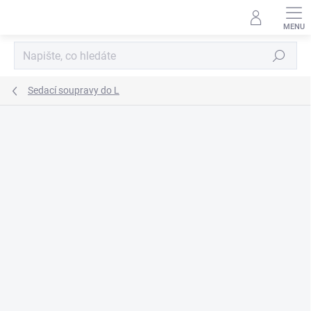
Přejít
na
obsah
Hledat
Sedací soupravy do L