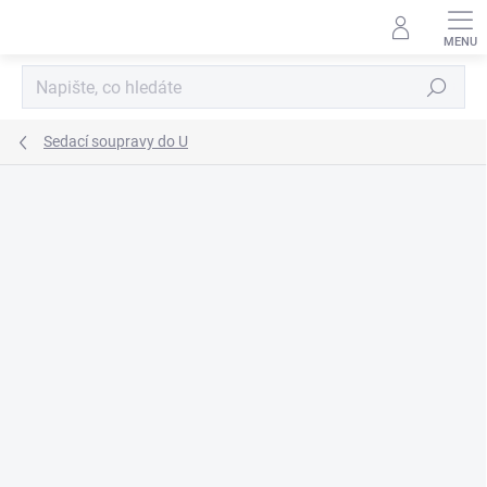
Přejít
na
obsah
Hledat
Sedací soupravy do U