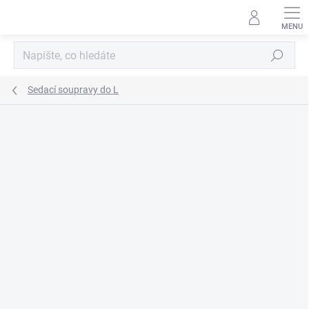
Přejít
na
obsah
Hledat
Sedací soupravy do L