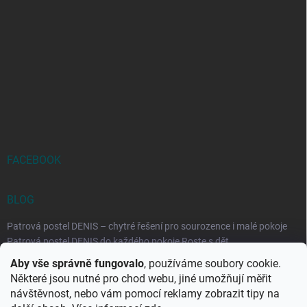
FACEBOOK
BLOG
Patrová postel DENIS – chytré řešení pro sourozence i malé pokoje
Patrová postel DENIS do každého pokoje Roste s dět...
Aby vše správně fungovalo
, používáme soubory cookie.
Rozkládací postele RELAX – ideální řešení pro malé prostory i
Některé jsou nutné pro chod webu, jiné umožňují měřit
každodenní spaní
návštěvnost, nebo vám pomocí reklamy zobrazit tipy na
Rozkládací postel, která se přizpůsobí vašemu živo...