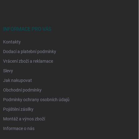
á
p
a
t
í
INFORMACE PRO VÁS
Kontakty
Dodací a platební podmínky
Vrácení zboží a reklamace
Slevy
Jak nakupovat
Obchodní podmínky
Podmínky ochrany osobních údajů
Pojištění zásilky
Montáž a výnos zboží
Informace o nás