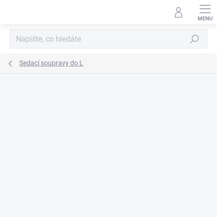
Přejít
na
obsah
Hledat
Sedací soupravy do L