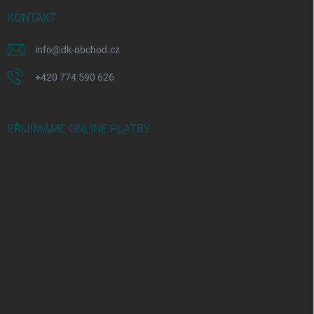
KONTAKT
info
@
dk-obchod.cz
+420 774 590 626
PŘIJÍMÁME ONLINE PLATBY