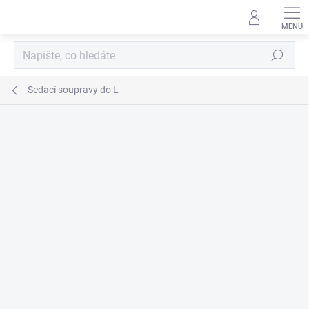
Přejít
na
obsah
Hledat
Sedací soupravy do L