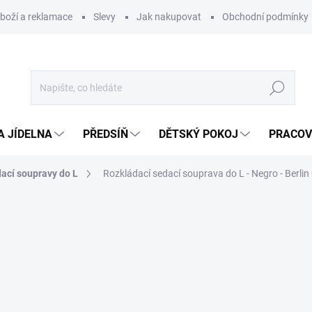
zboží a reklamace
Slevy
Jak nakupovat
Obchodní podmínky
Hledat
A JÍDELNA
PŘEDSÍŇ
DĚTSKÝ POKOJ
PRACOV
ací soupravy do L
Rozkládací sedací souprava do L - Negro - Berlin