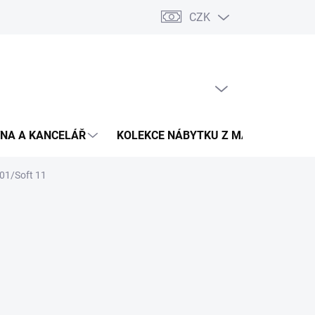
CZK
Podmínky ochrany osobních údajů
Pojištění zásilky
Montáž 
PRÁZDNÝ KOŠÍK
NÁKUPNÍ
KOŠÍK
NA A KANCELÁŘ
KOLEKCE NÁBYTKU Z MASIVU
V
 01/Soft 11