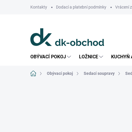
Přejít
Kontakty
Dodací a platební podmínky
Vrácení 
na
obsah
OBÝVACÍ POKOJ
LOŽNICE
KUCHYŇ 
Domů
Obývací pokoj
Sedací soupravy
Sed