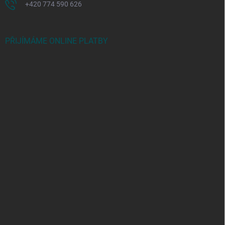
+420 774 590 626
PŘIJÍMÁME ONLINE PLATBY