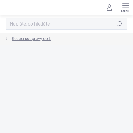
Přejít
na
obsah
Hledat
Sedací soupravy do L