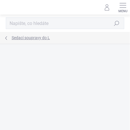
Přejít
na
obsah
Hledat
Sedací soupravy do L