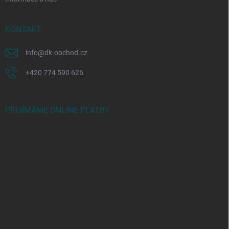
KONTAKT
info
@
dk-obchod.cz
+420 774 590 626
PŘIJÍMÁME ONLINE PLATBY