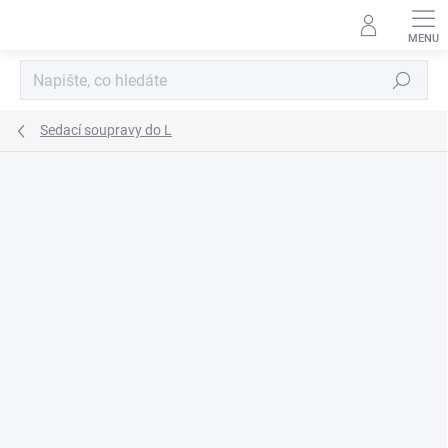
Přejít
na
obsah
Hledat
Sedací soupravy do L