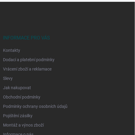
Z
á
p
a
t
í
INFORMACE PRO VÁS
Kontakty
Dodací a platební podmínky
Vrácení zboží a reklamace
Slevy
Jak nakupovat
Obchodní podmínky
Podmínky ochrany osobních údajů
Pojištění zásilky
Montáž a výnos zboží
Informace o nás