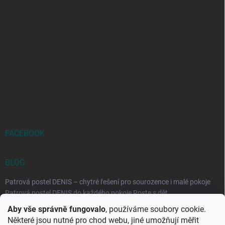
FACEBOOK
BLOG
Patrová postel DENIS – chytré řešení pro sourozence i malé pokoje
Patrová postel DENIS do každého pokoje Roste s dět...
Aby vše správně fungovalo
, používáme soubory cookie.
Rozkládací postele RELAX – ideální řešení pro malé prostory i
Některé jsou nutné pro chod webu, jiné umožňují měřit
každodenní spaní