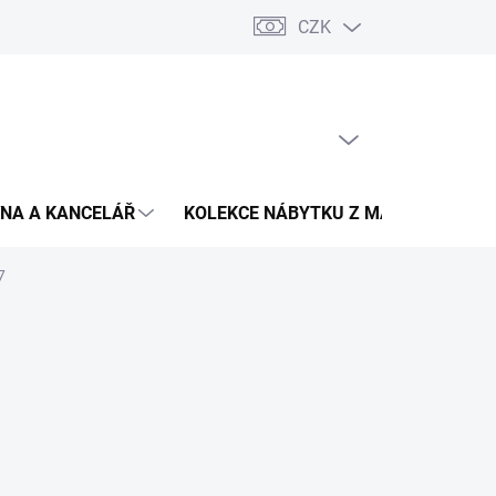
CZK
Podmínky ochrany osobních údajů
Pojištění zásilky
Montáž 
PRÁZDNÝ KOŠÍK
NÁKUPNÍ
KOŠÍK
NA A KANCELÁŘ
KOLEKCE NÁBYTKU Z MASIVU
V
7