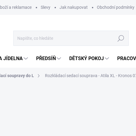
zboží a reklamace
Slevy
Jak nakupovat
Obchodní podmínky
Hledat
A JÍDELNA
PŘEDSÍŇ
DĚTSKÝ POKOJ
PRACOV
ací soupravy do L
Rozkládací sedací souprava - Atila XL - Kronos 0