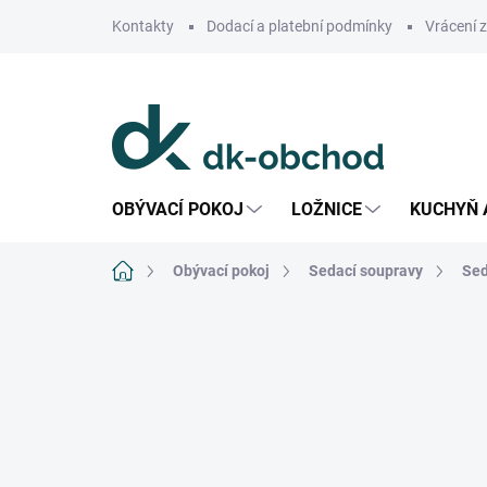
Přejít
Kontakty
Dodací a platební podmínky
Vrácení 
na
obsah
OBÝVACÍ POKOJ
LOŽNICE
KUCHYŇ 
Domů
Obývací pokoj
Sedací soupravy
Sed