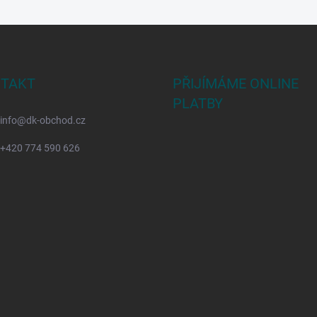
TAKT
PŘIJÍMÁME ONLINE
PLATBY
info
@
dk-obchod.cz
+420 774 590 626