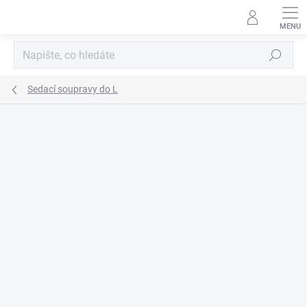
Přejít
na
obsah
Hledat
Sedací soupravy do L