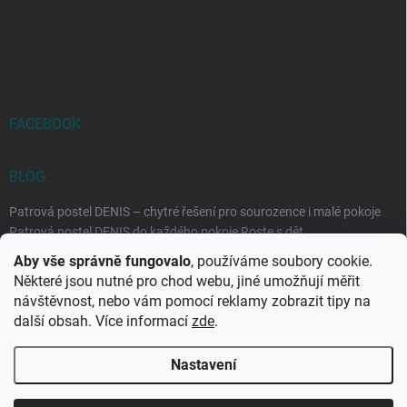
FACEBOOK
BLOG
Patrová postel DENIS – chytré řešení pro sourozence i malé pokoje
Patrová postel DENIS do každého pokoje Roste s dět...
Aby vše správně fungovalo
, používáme soubory cookie.
Rozkládací postele RELAX – ideální řešení pro malé prostory i
Některé jsou nutné pro chod webu, jiné umožňují měřit
každodenní spaní
návštěvnost, nebo vám pomocí reklamy zobrazit tipy na
Rozkládací postel, která se přizpůsobí vašemu živo...
další obsah. Více informací
zde
.
Nastavení
Copyright 2026
DK-obchod.cz
. Všechna práva vyhrazena.
Upravit