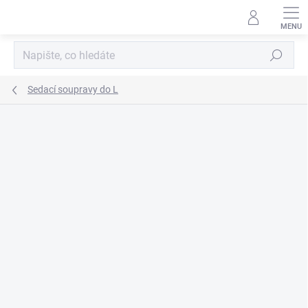
Přejít
na
obsah
Hledat
Sedací soupravy do L