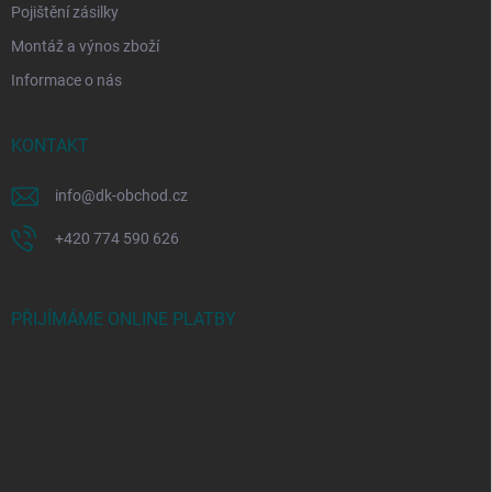
Pojištění zásilky
Montáž a výnos zboží
Informace o nás
KONTAKT
info
@
dk-obchod.cz
+420 774 590 626
PŘIJÍMÁME ONLINE PLATBY