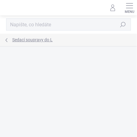
Přejít
na
obsah
Hledat
Sedací soupravy do L