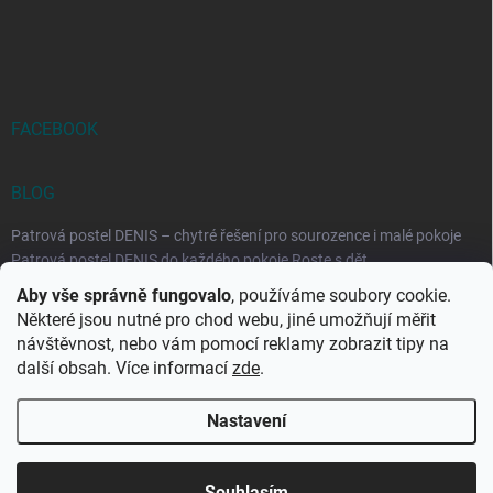
FACEBOOK
BLOG
Patrová postel DENIS – chytré řešení pro sourozence i malé pokoje
Patrová postel DENIS do každého pokoje Roste s dět...
Aby vše správně fungovalo
, používáme soubory cookie.
Rozkládací postele RELAX – ideální řešení pro malé prostory i
Některé jsou nutné pro chod webu, jiné umožňují měřit
každodenní spaní
návštěvnost, nebo vám pomocí reklamy zobrazit tipy na
Rozkládací postel, která se přizpůsobí vašemu živo...
další obsah. Více informací
zde
.
Nastavení
Copyright 2026
DK-obchod.cz
. Všechna práva vyhrazena.
Upravit
nastavení cookies
Souhlasím