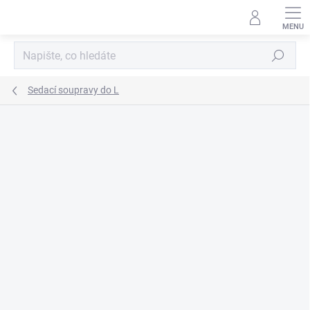
Přejít
na
obsah
Hledat
Sedací soupravy do L