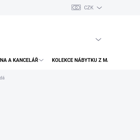
CZK
Podmínky ochrany osobních údajů
Pojištění zásilky
Montáž 
PRÁZDNÝ KOŠÍK
NÁKUPNÍ
KOŠÍK
NA A KANCELÁŘ
KOLEKCE NÁBYTKU Z MASIVU
V
edá