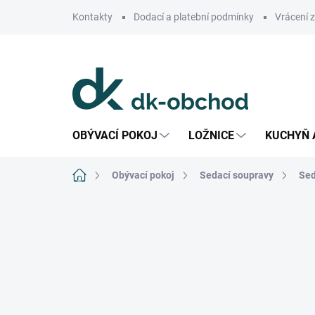
Přejít
Kontakty
Dodací a platební podmínky
Vrácení 
na
obsah
OBÝVACÍ POKOJ
LOŽNICE
KUCHYŇ 
Domů
Obývací pokoj
Sedací soupravy
Sed