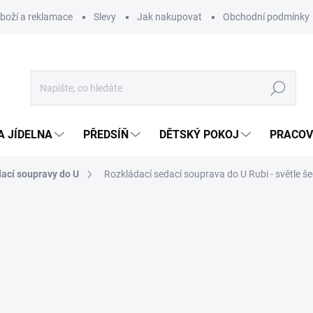
zboží a reklamace
Slevy
Jak nakupovat
Obchodní podmínky
Hledat
A JÍDELNA
PŘEDSÍŇ
DĚTSKÝ POKOJ
PRACOV
ací soupravy do U
Rozkládací sedací souprava do U Rubi - světle š