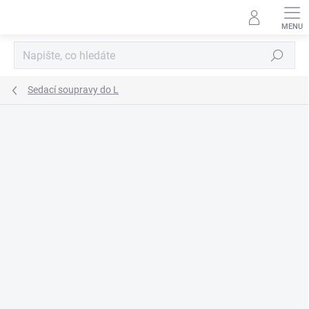
Přejít
na
obsah
Hledat
Sedací soupravy do L