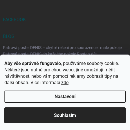
FACEBOOK
BLOG
Patrová postel DENIS – chytré řešení pro sourozence i malé pokoje
Patrová postel DENIS do každého pokoje Roste s dět...
Aby vše správně fungovalo
, používáme soubory cookie.
Rozkládací postele RELAX – ideální řešení pro malé prostory i
Některé jsou nutné pro chod webu, jiné umožňují měřit
každodenní spaní
návštěvnost, nebo vám pomocí reklamy zobrazit tipy na
Rozkládací postel, která se přizpůsobí vašemu živo...
další obsah. Více informací
zde
.
Nastavení
Copyright 2026
DK-obchod.cz
. Všechna práva vyhrazena.
Upravit
nastavení cookies
Souhlasím
Vytvořil Shoptet