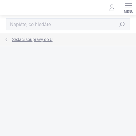
Přejít
na
obsah
Hledat
Sedací soupravy do U