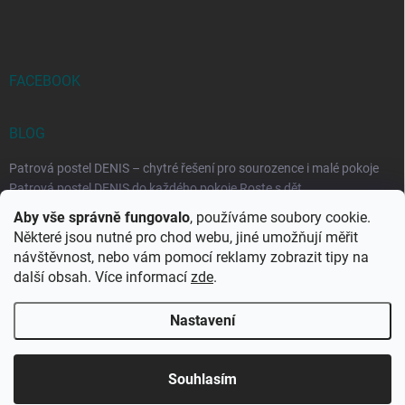
FACEBOOK
BLOG
Patrová postel DENIS – chytré řešení pro sourozence i malé pokoje
Patrová postel DENIS do každého pokoje Roste s dět...
Aby vše správně fungovalo
, používáme soubory cookie.
Rozkládací postele RELAX – ideální řešení pro malé prostory i
Některé jsou nutné pro chod webu, jiné umožňují měřit
každodenní spaní
návštěvnost, nebo vám pomocí reklamy zobrazit tipy na
Rozkládací postel, která se přizpůsobí vašemu živo...
další obsah. Více informací
zde
.
Nastavení
Copyright 2026
DK-obchod.cz
. Všechna práva vyhrazena.
Upravit
nastavení cookies
Souhlasím
Vytvořil Shoptet