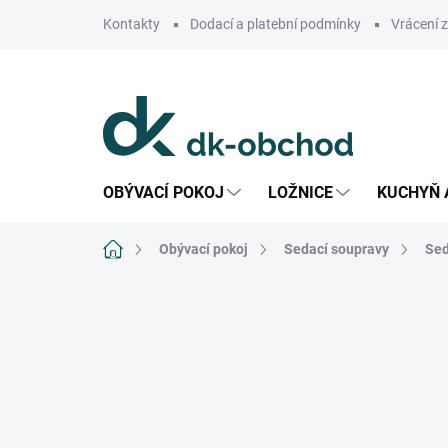
Přejít
Kontakty
Dodací a platební podmínky
Vrácení 
na
obsah
OBÝVACÍ POKOJ
LOŽNICE
KUCHYŇ 
Domů
Obývací pokoj
Sedací soupravy
Sed