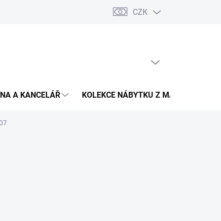
CZK
Podmínky ochrany osobních údajů
Pojištění zásilky
Montáž 
PRÁZDNÝ KOŠÍK
NÁKUPNÍ
KOŠÍK
NA A KANCELÁŘ
KOLEKCE NÁBYTKU Z MASIVU
V
 07