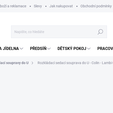
zboží a reklamace
Slevy
Jak nakupovat
Obchodní podmínky
Hledat
A JÍDELNA
PŘEDSÍŇ
DĚTSKÝ POKOJ
PRACOV
ací soupravy do U
Rozkládací sedací souprava do U - Colin - Lambi