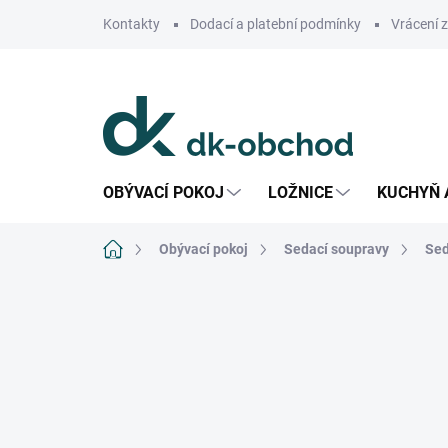
Přejít
Kontakty
Dodací a platební podmínky
Vrácení 
na
obsah
OBÝVACÍ POKOJ
LOŽNICE
KUCHYŇ 
Domů
Obývací pokoj
Sedací soupravy
Sed