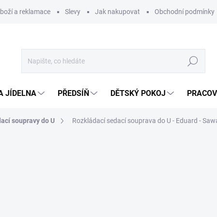
zboží a reklamace
Slevy
Jak nakupovat
Obchodní podmínky
Hledat
A JÍDELNA
PŘEDSÍŇ
DĚTSKÝ POKOJ
PRACOV
ací soupravy do U
Rozkládací sedací souprava do U - Eduard - Sa