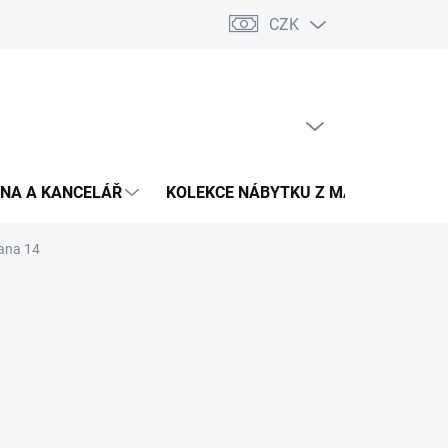
CZK
Podmínky ochrany osobních údajů
Pojištění zásilky
Montáž 
PRÁZDNÝ KOŠÍK
NÁKUPNÍ
KOŠÍK
NA A KANCELÁŘ
KOLEKCE NÁBYTKU Z MASIVU
V
wana 14