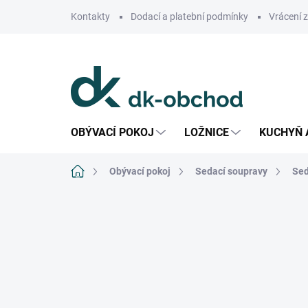
Přejít
Kontakty
Dodací a platební podmínky
Vrácení 
na
obsah
OBÝVACÍ POKOJ
LOŽNICE
KUCHYŇ 
Domů
Obývací pokoj
Sedací soupravy
Sed