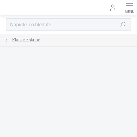
Přejít
na
obsah
Hledat
Klasické skříně