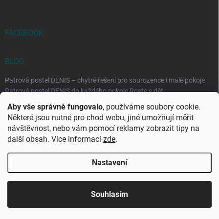
FACEBOOK
BLOG
Patrová postel DENIS – chytré řešení pro sourozence i malé pokoje
Patrová postel DENIS do každého pokoje Roste s dět...
Aby vše správně fungovalo
, používáme soubory cookie.
Rozkládací postele RELAX – ideální řešení pro malé prostory i
Některé jsou nutné pro chod webu, jiné umožňují měřit
každodenní spaní
návštěvnost, nebo vám pomocí reklamy zobrazit tipy na
Rozkládací postel, která se přizpůsobí vašemu živo...
další obsah. Více informací
zde
.
Nastavení
Copyright 2026
DK-obchod.cz
. Všechna práva vyhrazena.
Upravit
nastavení cookies
Souhlasím
Vytvořil Shoptet