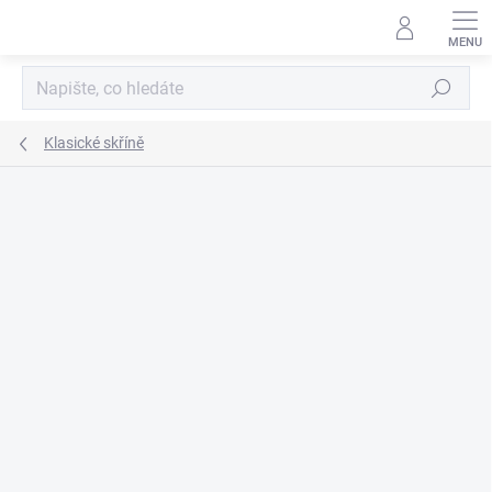
Přejít
na
obsah
Hledat
Klasické skříně