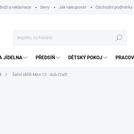
zboží a reklamace
Slevy
Jak nakupovat
Obchodní podmínky
Hledat
A JÍDELNA
PŘEDSÍŇ
DĚTSKÝ POKOJ
PRACOV
ě
Šatní skříň Miro 12 - dub Craft