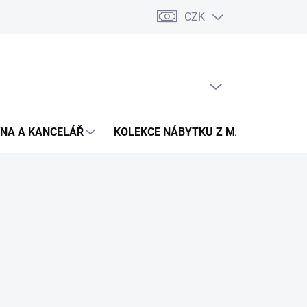
CZK
Podmínky ochrany osobních údajů
Pojištění zásilky
Montáž 
PRÁZDNÝ KOŠÍK
NÁKUPNÍ
KOŠÍK
NA A KANCELÁŘ
KOLEKCE NÁBYTKU Z MASIVU
V