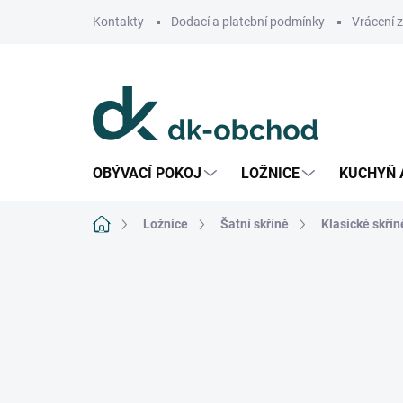
Přejít
Kontakty
Dodací a platební podmínky
Vrácení 
na
obsah
OBÝVACÍ POKOJ
LOŽNICE
KUCHYŇ 
Domů
Ložnice
Šatní skříně
Klasické skřín