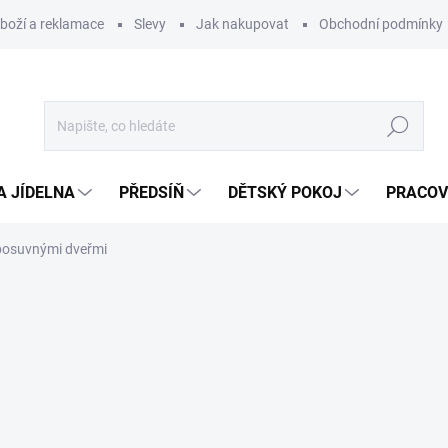
zboží a reklamace
Slevy
Jak nakupovat
Obchodní podmínky
Hledat
A JÍDELNA
PŘEDSÍŇ
DĚTSKÝ POKOJ
PRACOV
 posuvnými dveřmi