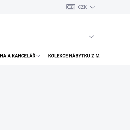
CZK
Podmínky ochrany osobních údajů
Pojištění zásilky
Montáž 
PRÁZDNÝ KOŠÍK
NÁKUPNÍ
KOŠÍK
NA A KANCELÁŘ
KOLEKCE NÁBYTKU Z MASIVU
V