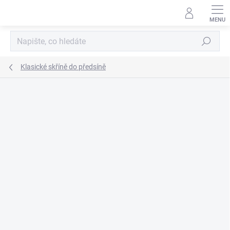
Přejít
na
obsah
Hledat
Klasické skříně do předsíně