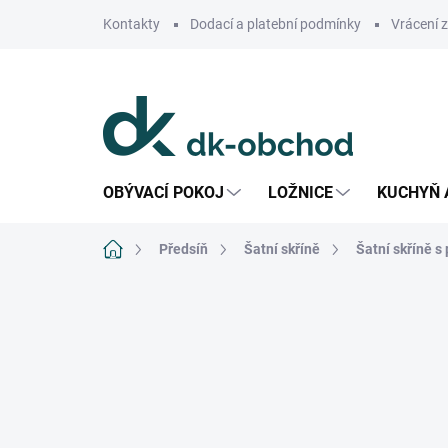
Přejít
Kontakty
Dodací a platební podmínky
Vrácení 
na
obsah
OBÝVACÍ POKOJ
LOŽNICE
KUCHYŇ 
Domů
Předsíň
Šatní skříně
Šatní skříně 