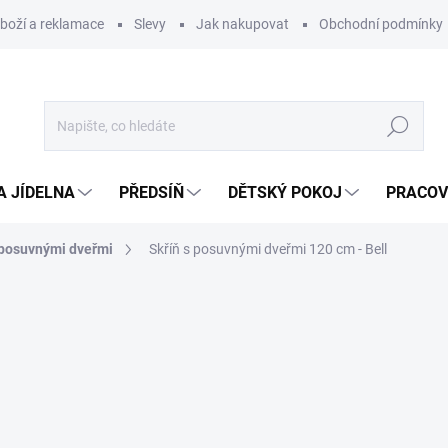
zboží a reklamace
Slevy
Jak nakupovat
Obchodní podmínky
Hledat
A JÍDELNA
PŘEDSÍŇ
DĚTSKÝ POKOJ
PRACOV
s posuvnými dveřmi
Skříň s posuvnými dveřmi 120 cm - Bell