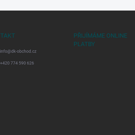
TAKT
PŘIJÍMÁME ONLINE
PLATBY
info
@
dk-obchod.cz
+420 774 590 626