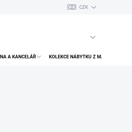
CZK
Podmínky ochrany osobních údajů
Pojištění zásilky
Montáž 
PRÁZDNÝ KOŠÍK
NÁKUPNÍ
KOŠÍK
NA A KANCELÁŘ
KOLEKCE NÁBYTKU Z MASIVU
V