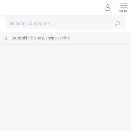
Přejít
na
obsah
Hledat
Šatní skříně s posuvnými dveřmi