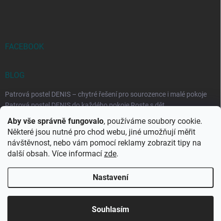
FACEBOOK
BLOG
Patrová postel DENIS – chytré řešení pro sourozence i malé pokoje
Patrová postel DENIS do každého pokoje Roste s dět...
Aby vše správně fungovalo
, používáme soubory cookie.
Rozkládací postele RELAX – ideální řešení pro malé prostory i
Některé jsou nutné pro chod webu, jiné umožňují měřit
každodenní spaní
návštěvnost, nebo vám pomocí reklamy zobrazit tipy na
Rozkládací postel, která se přizpůsobí vašemu živo...
další obsah. Více informací
zde
.
Nastavení
Copyright 2026
DK-obchod.cz
. Všechna práva vyhrazena.
Upravit
nastavení cookies
Souhlasím
Vytvořil Shoptet