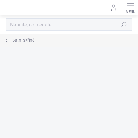
Přejít
na
obsah
Hledat
Šatní skříně