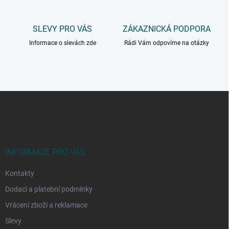
SLEVY PRO VÁS
ZÁKAZNICKÁ PODPORA
Informace o slevách zde
Rádi Vám odpovíme na otázky
Z
á
p
a
t
í
INFORMACE PRO VÁS
Kontakty
Dodací a platební podmínky
Vrácení zboží a reklamace
Slevy