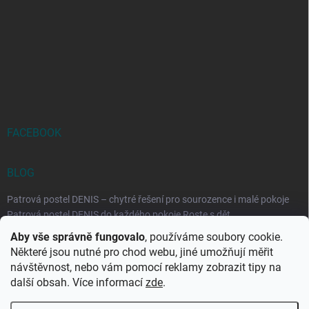
FACEBOOK
BLOG
Patrová postel DENIS – chytré řešení pro sourozence i malé pokoje
Patrová postel DENIS do každého pokoje Roste s dět...
Aby vše správně fungovalo
, používáme soubory cookie.
Rozkládací postele RELAX – ideální řešení pro malé prostory i
Některé jsou nutné pro chod webu, jiné umožňují měřit
každodenní spaní
návštěvnost, nebo vám pomocí reklamy zobrazit tipy na
Rozkládací postel, která se přizpůsobí vašemu živo...
další obsah. Více informací
zde
.