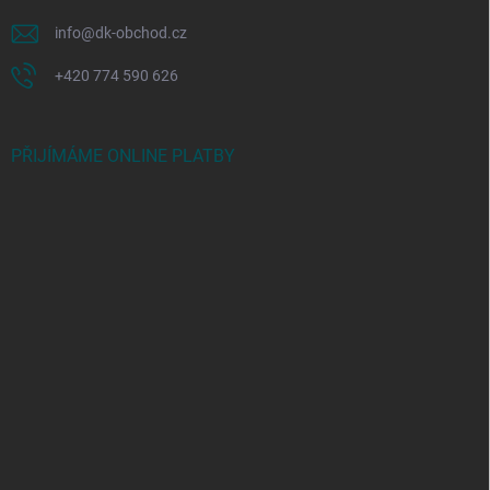
info
@
dk-obchod.cz
+420 774 590 626
PŘIJÍMÁME ONLINE PLATBY