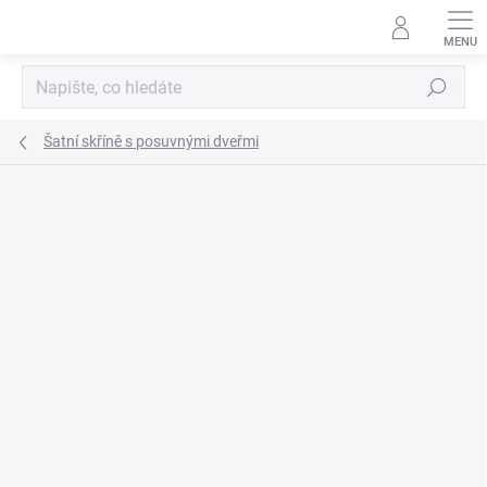
Přejít
na
obsah
Hledat
Šatní skříně s posuvnými dveřmi