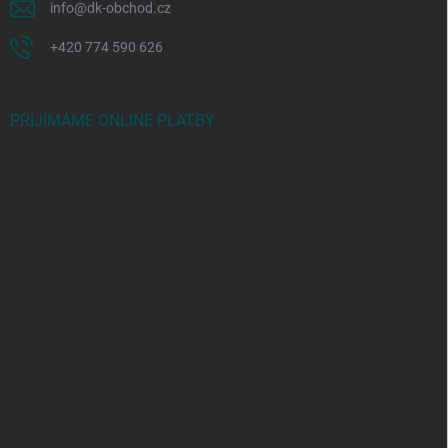
info
@
dk-obchod.cz
+420 774 590 626
PŘIJÍMÁME ONLINE PLATBY