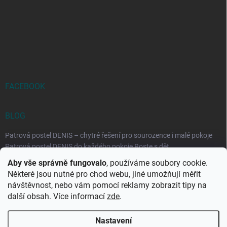
FACEBOOK
BLOG
Patrová postel DENIS – chytré řešení pro sourozence i malé pokoje
Patrová postel DENIS do každého pokoje Roste s dět...
Aby vše správně fungovalo
, používáme soubory cookie.
Rozkládací postele RELAX – ideální řešení pro malé prostory i
Některé jsou nutné pro chod webu, jiné umožňují měřit
každodenní spaní
návštěvnost, nebo vám pomocí reklamy zobrazit tipy na
Rozkládací postel, která se přizpůsobí vašemu živo...
další obsah. Více informací
zde
.
Nastavení