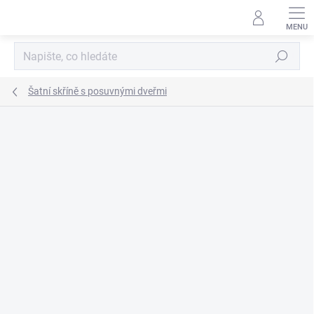
Přejít
na
obsah
Hledat
Šatní skříně s posuvnými dveřmi