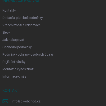
í
INFORMACE PRO VÁS
Kontakty
Dodací a platební podmínky
Vrácení zboží a reklamace
Slevy
Jak nakupovat
Obchodní podmínky
Podmínky ochrany osobních údajů
Pojištění zásilky
Montáž a výnos zboží
Informace o nás
KONTAKT
info
@
dk-obchod.cz