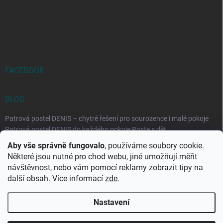
FACEBOOK
BLOG
Patrová postel DENIS – chytré řešení pro sourozence i malé pokoje
Patrová postel DENIS do každého pokoje Roste s dět...
Aby vše správně fungovalo
, používáme soubory cookie.
Rozkládací postele RELAX – ideální řešení pro malé prostory i
Některé jsou nutné pro chod webu, jiné umožňují měřit
každodenní spaní
návštěvnost, nebo vám pomocí reklamy zobrazit tipy na
Rozkládací postel, která se přizpůsobí vašemu živo...
další obsah. Více informací
zde
.
Nastavení
Copyright 2026
DK-obchod.cz
. Všechna práva vyhrazena.
Upravit