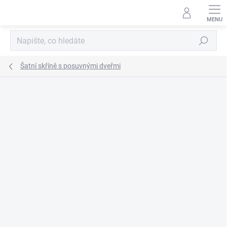
Přejít
na
obsah
Hledat
Šatní skříně s posuvnými dveřmi