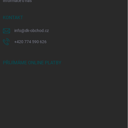
Informace o nás
KONTAKT
info
@
dk-obchod.cz
+420 774 590 626
PŘIJÍMÁME ONLINE PLATBY