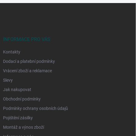
Z
á
p
a
t
í
INFORMACE PRO VÁS
Kontakty
Dodací a platební podmínky
Vrácení zboží a reklamace
Slevy
Jak nakupovat
Obchodní podmínky
Podmínky ochrany osobních údajů
Pojištění zásilky
Montáž a výnos zboží