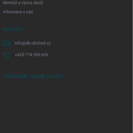
Montáž a výnos zboží
Informace o nás
KONTAKT
info
@
dk-obchod.cz
+420 774 590 626
PŘIJÍMÁME ONLINE PLATBY