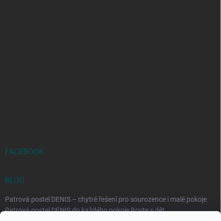
FACEBOOK
BLOG
Patrová postel DENIS – chytré řešení pro sourozence i malé pokoje
Patrová postel DENIS do každého pokoje Roste s dět...