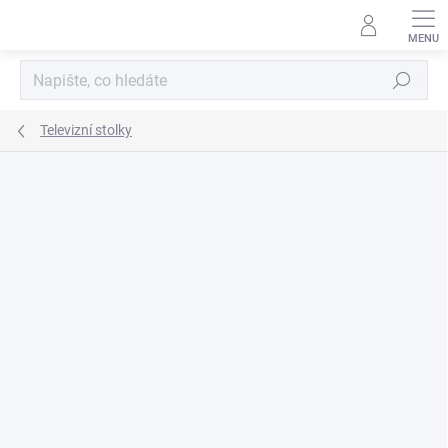
Přejít
na
obsah
Hledat
Televizní stolky