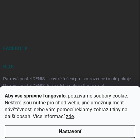
FACEBOOK
BLOG
Patrová postel DENIS – chytré řešení pro sourozence i malé pokoje
Patrová postel DENIS do každého pokoje Roste s dět...
Aby vše správně fungovalo
, používáme soubory cookie.
Rozkládací postele RELAX – ideální řešení pro malé prostory i
Některé jsou nutné pro chod webu, jiné umožňují měřit
každodenní spaní
návštěvnost, nebo vám pomocí reklamy zobrazit tipy na
Rozkládací postel, která se přizpůsobí vašemu živo...
další obsah. Více informací
zde
.
Nastavení