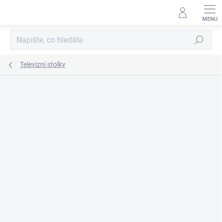
Přejít
na
obsah
Hledat
Televizní stolky