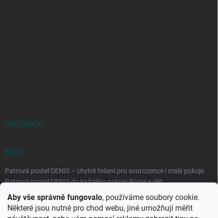
FACEBOOK
BLOG
Patrová postel DENIS – chytré řešení pro sourozence i malé pokoje
Patrová postel DENIS do každého pokoje Roste s dět...
Aby vše správně fungovalo
, používáme soubory cookie.
Rozkládací postele RELAX – ideální řešení pro malé prostory i
Některé jsou nutné pro chod webu, jiné umožňují měřit
každodenní spaní