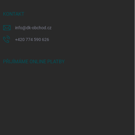
KONTAKT
info
@
dk-obchod.cz
+420 774 590 626
PŘIJÍMÁME ONLINE PLATBY