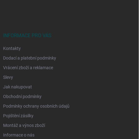
Z
á
p
a
t
í
INFORMACE PRO VÁS
Kontakty
Dodací a platební podmínky
Vrácení zboží a reklamace
Slevy
Jak nakupovat
Obchodní podmínky
Podmínky ochrany osobních údajů
Pojištění zásilky
Montáž a výnos zboží
Informace o nás