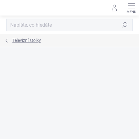
Přejít
na
obsah
Hledat
Televizní stolky