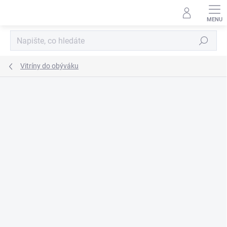
Přejít
na
obsah
Hledat
Vitríny do obýváku