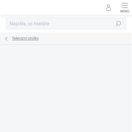
Přejít
na
obsah
Hledat
Televizní stolky