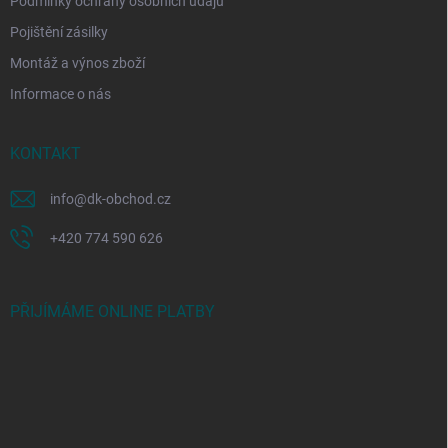
Podmínky ochrany osobních údajů
Pojištění zásilky
Montáž a výnos zboží
Informace o nás
KONTAKT
info
@
dk-obchod.cz
+420 774 590 626
PŘIJÍMÁME ONLINE PLATBY