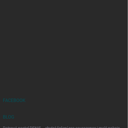
FACEBOOK
BLOG
Patrová postel DENIS – chytré řešení pro sourozence i malé pokoje