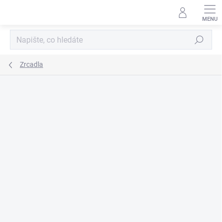
Přejít
na
obsah
Hledat
Zrcadla